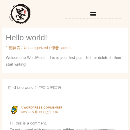
跳
至
主
要
內
Hello world!
容
1 則留言
/
Uncategorized
/ 作者:
admin
Welcome to WordPress. This is your first post. Edit or delete it, then
start writing!
在〈Hello world!〉中有 1 則留言
A WORDPRESS COMMENTER
2022 年 5 月 13 日上午 7:07
Hi, this is a comment.
To get started with moderating, editing, and deleting comments,