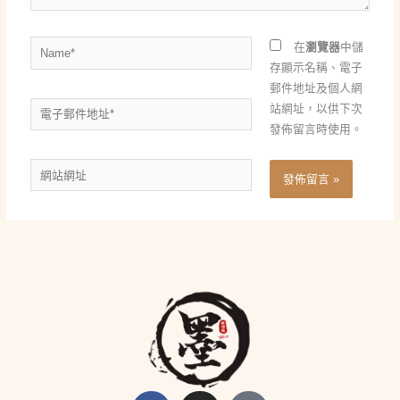
Name*
在
瀏覽器
中儲
存顯示名稱、電子
郵件地址及個人網
電
站網址，以供下次
子
發佈留言時使用。
郵
網
件
站
地
網
址
址
*
Facebook-
Instagram
Globe