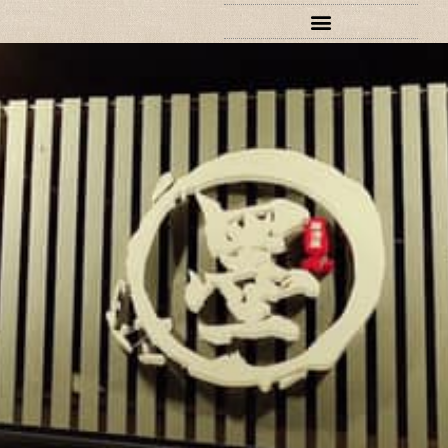
跳
至
主
要
內
容